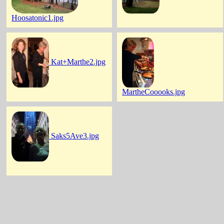
Hoosatonic1.jpg
Kat+Marthe2.jpg
MartheCooooks.jpg
Saks5Ave3.jpg