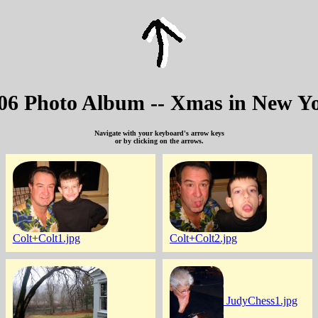
06 Photo Album -- Xmas in New Y
Navigate with your keyboard's arrow keys
or by clicking on the arrows.
Colt+Colt1.jpg
Colt+Colt2.jpg
JudyChess1.jpg