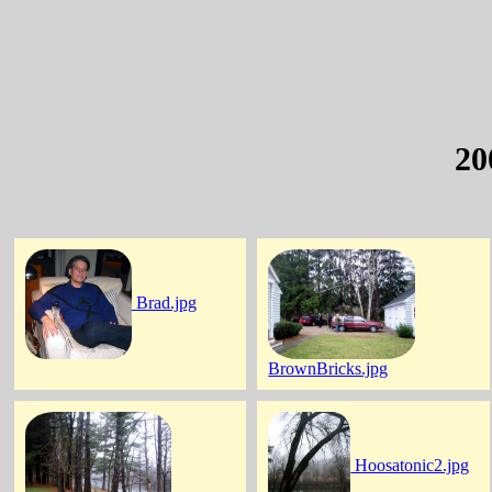
20
Brad.jpg
BrownBricks.jpg
Hoosatonic2.jpg