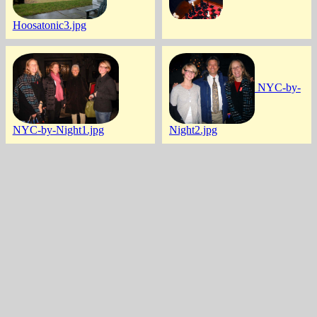
Hoosatonic3.jpg
NYC-by-
NYC-by-Night1.jpg
Night2.jpg