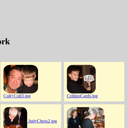
ork
Colt+Colt3.jpg
ColtinoCards.jpg
JudyChess2.jpg