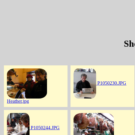
Sh
P1050230.JPG
Heather.jpg
P1050244.JPG