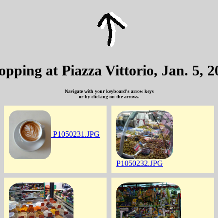
opping at Piazza Vittorio, Jan. 5, 2
Navigate with your keyboard's arrow keys
or by clicking on the arrows.
P1050231.JPG
P1050232.JPG