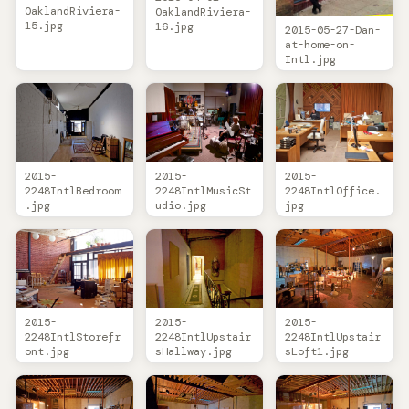
OaklandRiviera-
OaklandRiviera-
15.jpg
16.jpg
2015-05-27-Dan-
at-home-on-
Intl.jpg
2015-
2015-
2015-
2248IntlMusicSt
2248IntlBedroom
2248IntlOffice.
udio.jpg
.jpg
jpg
2015-
2015-
2015-
2248IntlStorefr
2248IntlUpstair
2248IntlUpstair
ont.jpg
sHallway.jpg
sLoft1.jpg