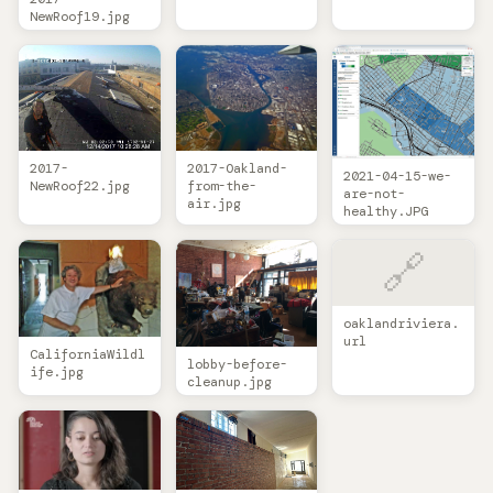
NewRoof19.jpg
2017-
2017-Oakland-
2021-04-15-we-
NewRoof22.jpg
from-the-
are-not-
air.jpg
healthy.JPG
🔗
oaklandriviera.
url
CaliforniaWildl
lobby-before-
ife.jpg
cleanup.jpg