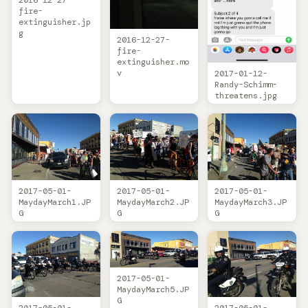
2016-12-27-
fire-
extinguisher.jp
g
2016-12-27-
fire-
extinguisher.mo
v
2017-01-12-
Randy-Schimm-
threatens.jpg
2017-05-01-
2017-05-01-
2017-05-01-
MaydayMarch1.JP
MaydayMarch2.JP
MaydayMarch3.JP
G
G
G
2017-05-01-
MaydayMarch5.JP
G