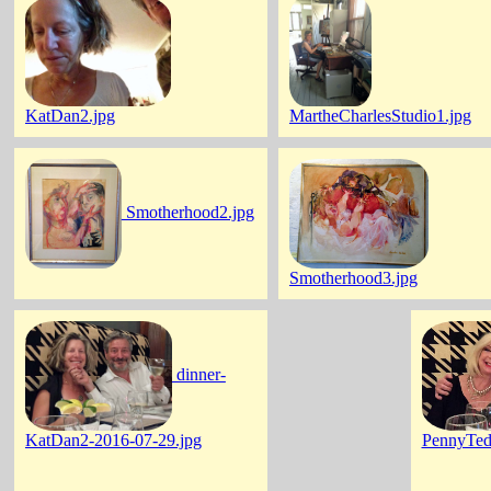
KatDan2.jpg
MartheCharlesStudio1.jpg
Smotherhood2.jpg
Smotherhood3.jpg
dinner-
KatDan2-2016-07-29.jpg
PennyTed