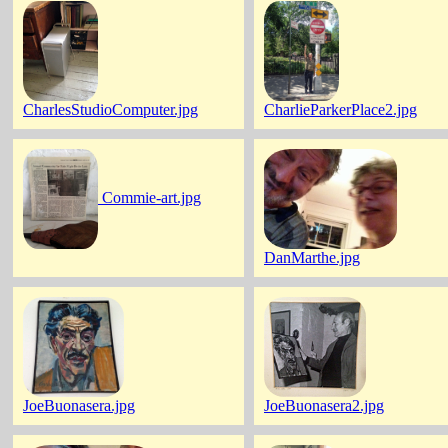
CharlesStudioComputer.jpg
CharlieParkerPlace2.jpg
Commie-art.jpg
DanMarthe.jpg
JoeBuonasera.jpg
JoeBuonasera2.jpg