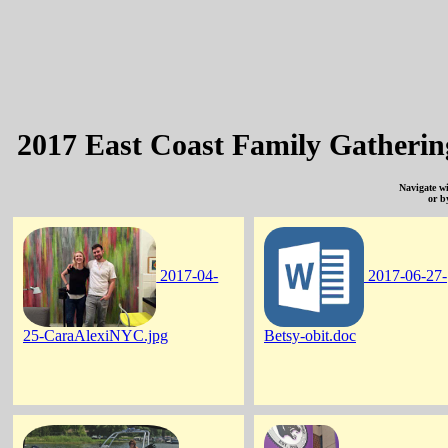
2017 East Coast Family Gathering
Navigate w
or b
2017-04-
2017-06-27-
25-CaraAlexiNYC.jpg
Betsy-obit.doc