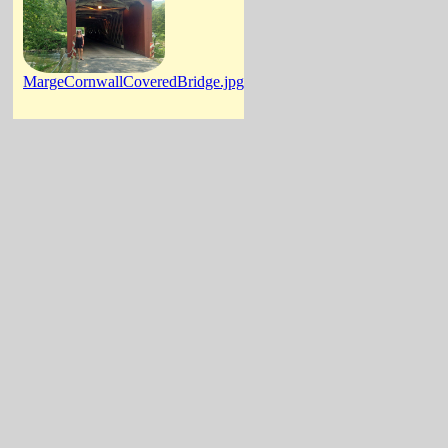
MargeCornwallCoveredBridge.jpg