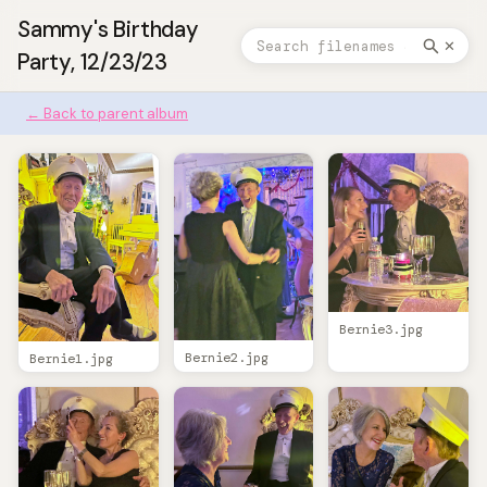
Sammy's Birthday
✕
Party, 12/23/23
← Back to parent album
Bernie3.jpg
Bernie2.jpg
Bernie1.jpg